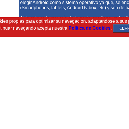
elegir Android como sistema operativo ya que, se encu
(Smartphones, tablets, Android tv box, etc) y son de b
Al igual que la mayoría de la gente que tiene un famil
ookies propias para optimizar su navegación, adaptandose a sus 
pequeño negocio. Creemos que con las nuevas tecnol
ontinuar navegando acepta nuestra
Política de Cookies
.
gestionar de cabeza o con tediosos papeles, como el 
CER
realizar facturas y/o cuadrar caja, etc. Por este mo
(nuestra App de gestíon y TPV).
En el desarrollo de esta, vimos que no había ninguna
impresora de tickets (Térmica). Finalmente decidim
para que su funcionamiento siga siendo simple e in
problema surge Printer+, una App-Service que permite
modelos de Impresoras de tickets de forma
fácil
desde
utiliza para generar recibos en pocos y sencillos paso
Estén atentos a nuestra web y redes sociales en las
novedades, poco a poco iremos desarrollando más ap
Un cordial saludo desde Barcelona, RCTI (Rojas Cor
Información).