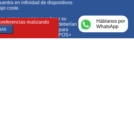
entra en infinidad de dispositivos
ajo coste.
iar, amigo o vecino que tiene su
Háblanos por
preferencias realizando
ogías de hoy en día, no lo deberían
WhatsApp
inventario o hacer cálculos para
RAR
tivo, decidimos emprender con POS+
 forma de imprimir facilmente en
os no sobrecargar el programa POS+
dependiente. De este pequeño
 controlar distintas marcas y
 otra
aplicación
, como POS+ que lo
s.
 que anunciaremos todas las
licaciones '+' para emprendedores.
imanya Tecnologías de la