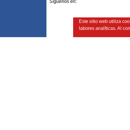
Este sitio web utiliza c
labores analíticas. Al c
Síguenos en:
UBICACION
Dirección: